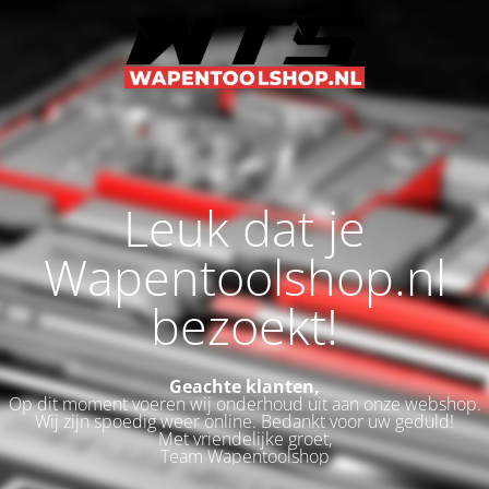
Leuk dat je
Wapentoolshop.nl
bezoekt!
Geachte klanten,
Op dit moment voeren wij onderhoud uit aan onze webshop.
Wij zijn spoedig weer online. Bedankt voor uw geduld!
Met vriendelijke groet,
Team Wapentoolshop