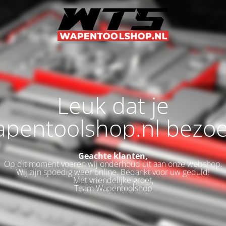
Leuk dat je
pentoolshop.nl bezoe
Geachte klanten,
Op dit moment voeren wij onderhoud uit aan onze webshop.
Wij zijn spoedig weer online. Bedankt voor uw geduld!
Met vriendelijke groet,
Team Wapentoolshop