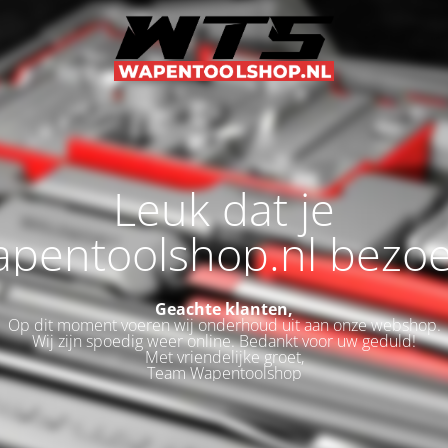
Leuk dat je
pentoolshop.nl bezoe
Geachte klanten,
Op dit moment voeren wij onderhoud uit aan onze webshop.
Wij zijn spoedig weer online. Bedankt voor uw geduld!
Met vriendelijke groet,
Team Wapentoolshop