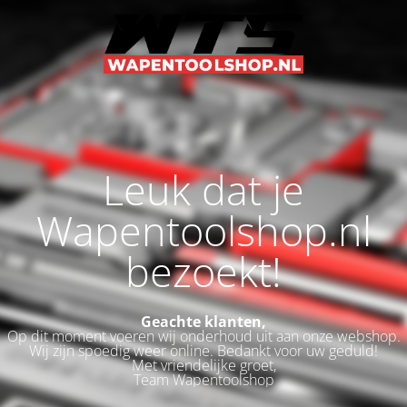
Leuk dat je
Wapentoolshop.nl
bezoekt!
Geachte klanten,
Op dit moment voeren wij onderhoud uit aan onze webshop.
Wij zijn spoedig weer online. Bedankt voor uw geduld!
Met vriendelijke groet,
Team Wapentoolshop