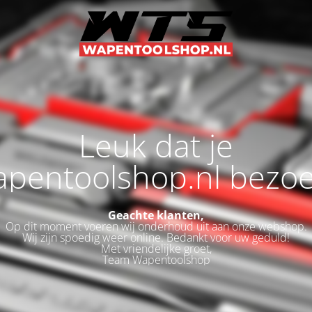
Leuk dat je
pentoolshop.nl bezoe
Geachte klanten,
Op dit moment voeren wij onderhoud uit aan onze webshop.
Wij zijn spoedig weer online. Bedankt voor uw geduld!
Met vriendelijke groet,
Team Wapentoolshop