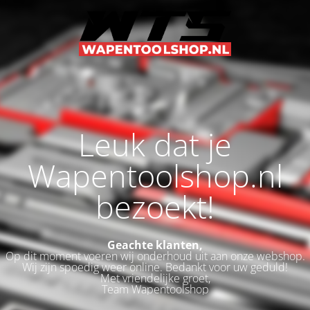
Leuk dat je
Wapentoolshop.nl
bezoekt!
Geachte klanten,
Op dit moment voeren wij onderhoud uit aan onze webshop.
Wij zijn spoedig weer online. Bedankt voor uw geduld!
Met vriendelijke groet,
Team Wapentoolshop