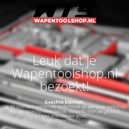
Leuk dat je
Wapentoolshop.nl
bezoekt!
Geachte klanten,
Op dit moment voeren wij onderhoud uit aan onze webshop.
Wij zijn spoedig weer online. Bedankt voor uw geduld!
Met vriendelijke groet,
Team Wapentoolshop