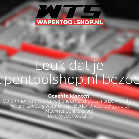
Leuk dat je
pentoolshop.nl bezoe
Geachte klanten,
Op dit moment voeren wij onderhoud uit aan onze webshop.
Wij zijn spoedig weer online. Bedankt voor uw geduld!
Met vriendelijke groet,
Team Wapentoolshop