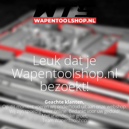
Leuk dat je
Wapentoolshop.nl
bezoekt!
Geachte klanten,
Op dit moment voeren wij onderhoud uit aan onze webshop.
Wij zijn spoedig weer online. Bedankt voor uw geduld!
Met vriendelijke groet,
Team Wapentoolshop