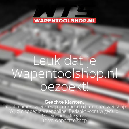
Leuk dat je
Wapentoolshop.nl
bezoekt!
Geachte klanten,
Op dit moment voeren wij onderhoud uit aan onze webshop.
Wij zijn spoedig weer online. Bedankt voor uw geduld!
Met vriendelijke groet,
Team Wapentoolshop