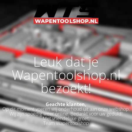
Leuk dat je
Wapentoolshop.nl
bezoekt!
Geachte klanten,
Op dit moment voeren wij onderhoud uit aan onze webshop.
Wij zijn spoedig weer online. Bedankt voor uw geduld!
Met vriendelijke groet,
Team Wapentoolshop