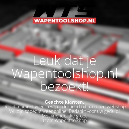
Leuk dat je
Wapentoolshop.nl
bezoekt!
Geachte klanten,
Op dit moment voeren wij onderhoud uit aan onze webshop.
Wij zijn spoedig weer online. Bedankt voor uw geduld!
Met vriendelijke groet,
Team Wapentoolshop