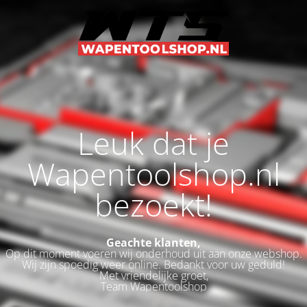
Leuk dat je
Wapentoolshop.nl
bezoekt!
Geachte klanten,
Op dit moment voeren wij onderhoud uit aan onze webshop.
Wij zijn spoedig weer online. Bedankt voor uw geduld!
Met vriendelijke groet,
Team Wapentoolshop